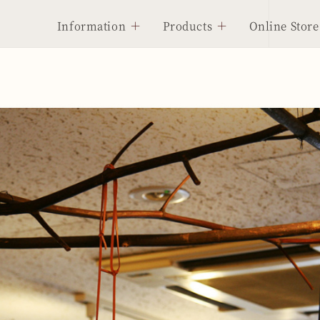
Information
Products
Online Store