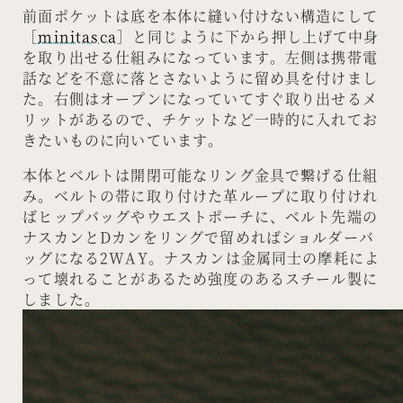
前面ポケットは底を本体に縫い付けない構造にして
［
minitasca
］と同じように下から押し上げて中身
を取り出せる仕組みになっています。左側は携帯電
話などを不意に落とさないように留め具を付けまし
た。右側はオープンになっていてすぐ取り出せるメ
リットがあるので、チケットなど一時的に入れてお
きたいものに向いています。
本体とベルトは開閉可能なリング金具で繋げる仕組
み。ベルトの帯に取り付けた革ループに取り付けれ
ばヒップバッグやウエストポーチに、ベルト先端の
ナスカンとDカンをリングで留めればショルダーバ
ッグになる2WAY。ナスカンは金属同士の摩耗によ
って壊れることがあるため強度のあるスチール製に
しました。