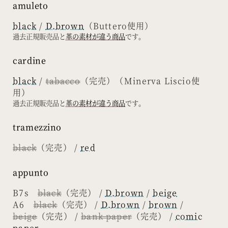
amuleto
black
/
D.brown
（Buttero使用）
過去正規販売品と
革の素材が違う商品
です。
cardine
black
/
tabacco
（完売）（Minerva Liscio使
用）
過去正規販売品と
革の素材が違う商品
です。
tramezzino
black
（完売） /
red
appunto
B7s
black
（完売） /
D.brown
/
beige
A6
black
（完売） /
D.brown
/
brown
/
beige
（完売） /
bank paper
（完売） /
comic
paper