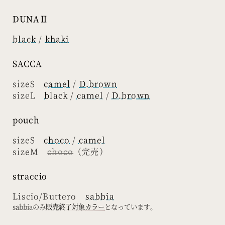
DUNAⅡ
black
/
khaki
SACCA
sizeS
camel
/
D.brown
sizeL
black
/
camel
/
D.brown
pouch
sizeS
choco
/
camel
sizeM
choco
（完売）
straccio
Liscio/Buttero
sabbia
sabbiaのみ
販売終了対象カラー
となっています。