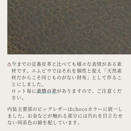
今までの定番皮革と比べても様々な表情がある素
材です。エムピウではそれを個性と捉え「天然素
材だからこそ同じものがない財布」として作るこ
とにしました。
ロット毎に
表情の差
がありますので、ご注意くだ
さい。
内装主要部のピッグレザーはchocoカラーに統一し
ました。お金などが触れる部分には汚れを目立たせ
ない同系色の綿を配しています。